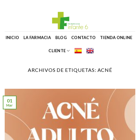
Skip
to
content
INICIO
LA FARMACIA
BLOG
CONTACTO
TIENDA ONLINE
CLIENTE
ARCHIVOS DE ETIQUETAS:
ACNÉ
01
Mar